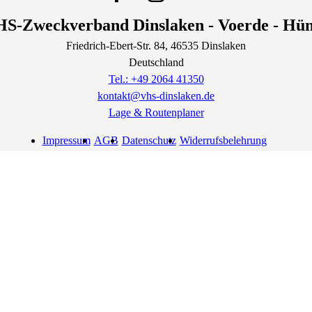
S-Zweckverband Dinslaken - Voerde - Hü
Friedrich-Ebert-Str.
84
, 46535
Dinslaken
Deutschland
Tel.: +49 2064 41350
kontakt@vhs-dinslaken.de
Lage & Routenplaner
Impressum
AGB
Datenschutz
Widerrufsbelehrung
Widerruf erklären