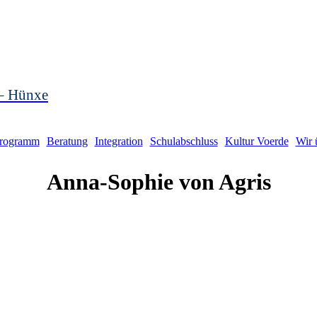
 – Hünxe
rogramm
Beratung
Integration
Schulabschluss
Kultur Voerde
Wir 
Anna-Sophie
von Agris