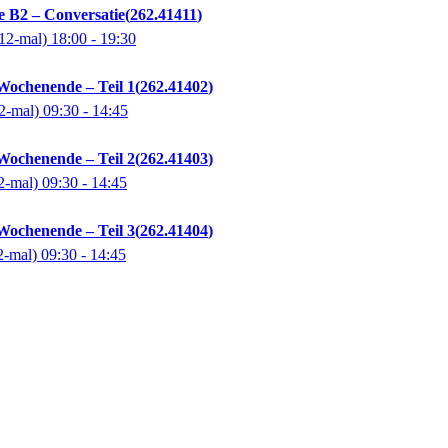
e B2 – Conversatie
262.41411
12-mal)
18:00
- 19:30
Wochenende – Teil 1
262.41402
2-mal)
09:30
- 14:45
Wochenende – Teil 2
262.41403
2-mal)
09:30
- 14:45
Wochenende – Teil 3
262.41404
2-mal)
09:30
- 14:45