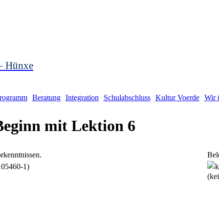
 – Hünxe
rogramm
Beratung
Integration
Schulabschluss
Kultur Voerde
Wir 
Beginn mit Lektion 6
orkenntnissen.
Bel
105460-1)
(ke