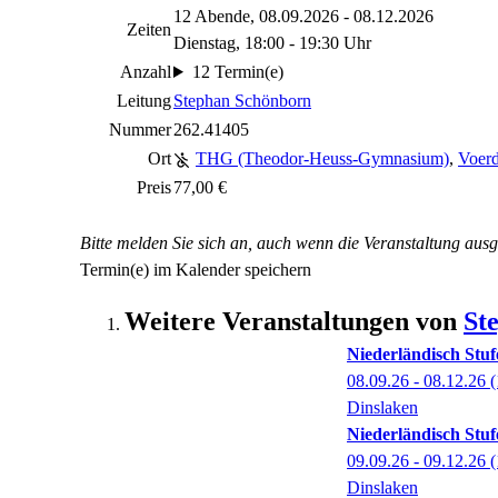
12 Abende, 08.09.2026 - 08.12.2026
Zeiten
Dienstag, 18:00 - 19:30 Uhr
Anzahl
12 Termin(e)
Leitung
Stephan Schönborn
Nummer
262.41405
Ort
THG (Theodor-Heuss-Gymnasium)
,
Voerd
Preis
77,00 €
Bitte melden Sie sich an, auch wenn die Veranstaltung ausg
Termin(e) im Kalender speichern
Weitere Veranstaltungen von
St
Niederländisch Stuf
08.09.26 - 08.12.26
(
Dinslaken
Niederländisch Stu
09.09.26 - 09.12.26
(
Dinslaken