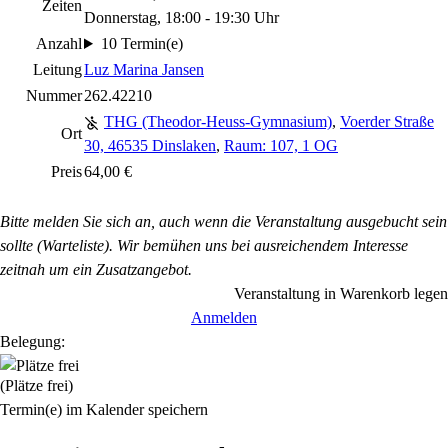
Zeiten
Donnerstag, 18:00 - 19:30 Uhr
Anzahl
10 Termin(e)
Leitung
Luz Marina Jansen
Nummer
262.42210
THG (Theodor-Heuss-Gymnasium)
,
Voerder Straße
Ort
30, 46535 Dinslaken
,
Raum: 107, 1 OG
Preis
64,00 €
Bitte melden Sie sich an, auch wenn die Veranstaltung ausgebucht sein
sollte (Warteliste). Wir bemühen uns bei ausreichendem Interesse
zeitnah um ein Zusatzangebot.
Veranstaltung in Warenkorb legen
Anmelden
Belegung:
(Plätze frei)
Termin(e) im Kalender speichern