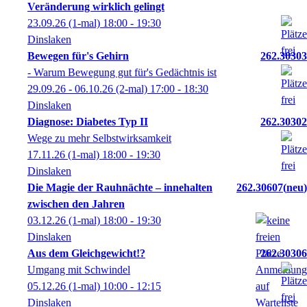
Veränderung wirklich gelingt
23.09.26
(1-mal)
18:00
- 19:30
Dinslaken
Bewegen für's Gehirn
262.30303
- Warum Bewegung gut für's Gedächtnis ist
29.09.26 - 06.10.26
(2-mal)
17:00
- 18:30
Dinslaken
Diagnose: Diabetes Typ II
262.30302
Wege zu mehr Selbstwirksamkeit
17.11.26
(1-mal)
18:00
- 19:30
Dinslaken
Die Magie der Rauhnächte – innehalten
262.30607
neu
zwischen den Jahren
03.12.26
(1-mal)
18:00
- 19:30
Dinslaken
Aus dem Gleichgewicht!?
262.30306
Umgang mit Schwindel
05.12.26
(1-mal)
10:00
- 12:15
Dinslaken