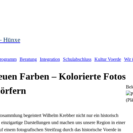
 – Hünxe
rogramm
Beratung
Integration
Schulabschluss
Kultur Voerde
Wir 
neuen Farben – Kolorierte Fotos
Bel
örfern
(Plä
tosammlung begeistert Wilhelm Krebber nicht nur ein historisch
d einzigartige Darstellungen und machen uns unsere Region in einer
f einem fotografischen Streifzug durch das historische Voerde in