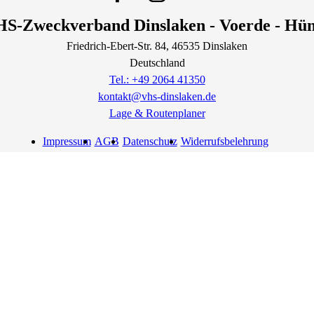
S-Zweckverband Dinslaken - Voerde - Hü
Friedrich-Ebert-Str.
84
, 46535
Dinslaken
Deutschland
Tel.: +49 2064 41350
kontakt@vhs-dinslaken.de
Lage & Routenplaner
Impressum
AGB
Datenschutz
Widerrufsbelehrung
Widerruf erklären