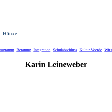
 – Hünxe
rogramm
Beratung
Integration
Schulabschluss
Kultur Voerde
Wir 
Karin
Leineweber