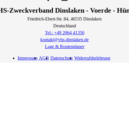
S-Zweckverband Dinslaken - Voerde - Hü
Friedrich-Ebert-Str.
84
, 46535
Dinslaken
Deutschland
Tel.: +49 2064 41350
kontakt@vhs-dinslaken.de
Lage & Routenplaner
Impressum
AGB
Datenschutz
Widerrufsbelehrung
Widerruf erklären