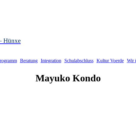
 – Hünxe
rogramm
Beratung
Integration
Schulabschluss
Kultur Voerde
Wir 
Mayuko
Kondo