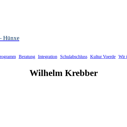
 – Hünxe
rogramm
Beratung
Integration
Schulabschluss
Kultur Voerde
Wir 
Wilhelm
Krebber