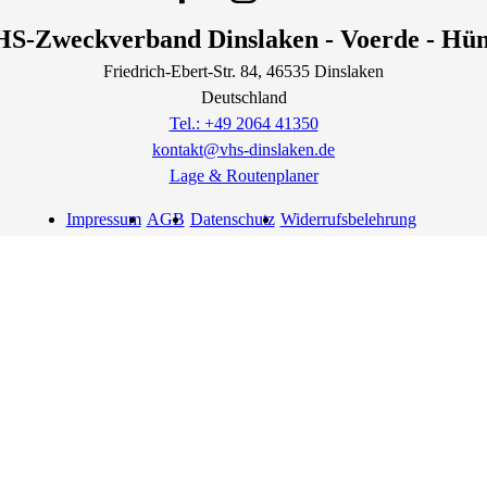
S-Zweckverband Dinslaken - Voerde - Hü
Friedrich-Ebert-Str.
84
, 46535
Dinslaken
Deutschland
Tel.: +49 2064 41350
kontakt@vhs-dinslaken.de
Lage & Routenplaner
Impressum
AGB
Datenschutz
Widerrufsbelehrung
Widerruf erklären