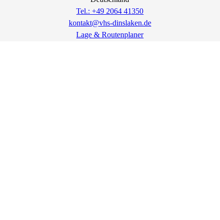
Tel.: +49 2064 41350
kontakt@vhs-dinslaken.de
Lage & Routenplaner
Impressum
AGB
Datenschutz
Widerrufsbelehrung
Widerruf erklären