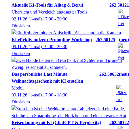
Aktuelle KI-Tools für Alltag & Beruf
262.50121
Übersicht und Vergleich angesagter Tools
02.11.26
(1-mal)
17:00
- 20:00
Dinslaken
KI effektiv nutzen: Prompting Workshop
262.50125
neu
09.11.26
(1-mal)
19:00
- 20:30
Dinslaken
Das persönliche Last Minute
262.50652
neu
Weihnachtsgeschenk mit KI erstellen
Modul
09.11.26
(1-mal)
17:00
- 18:30
Dinslaken
Reiseplanung mit KI (ChatGPT & Perplexity)
262.50122