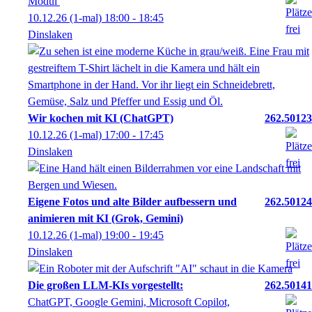
Modul
10.12.26
(1-mal)
18:00
- 18:45
Dinslaken
Wir kochen mit KI (ChatGPT)
262.50123
10.12.26
(1-mal)
17:00
- 17:45
Dinslaken
Eigene Fotos und alte Bilder aufbessern und
262.50124
animieren mit KI (Grok, Gemini)
10.12.26
(1-mal)
19:00
- 19:45
Dinslaken
Die großen LLM-KIs vorgestellt:
262.50141
ChatGPT, Google Gemini, Microsoft Copilot,