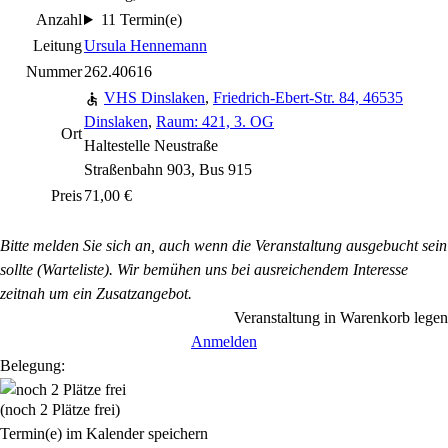
Anzahl
11 Termin(e)
Leitung
Ursula Hennemann
Nummer
262.40616
VHS Dinslaken
,
Friedrich-Ebert-Str. 84, 46535
Dinslaken
,
Raum: 421, 3. OG
Ort
Haltestelle Neustraße
Straßenbahn 903, Bus 915
Preis
71,00 €
Bitte melden Sie sich an, auch wenn die Veranstaltung ausgebucht sein
sollte (Warteliste). Wir bemühen uns bei ausreichendem Interesse
zeitnah um ein Zusatzangebot.
Veranstaltung in Warenkorb legen
Anmelden
Belegung:
(noch 2 Plätze frei)
Termin(e) im Kalender speichern