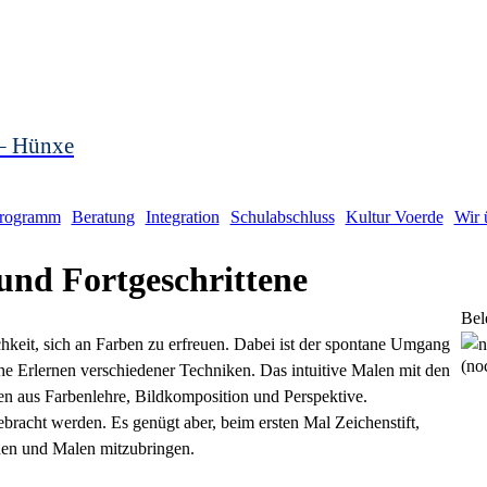
 – Hünxe
rogramm
Beratung
Integration
Schulabschluss
Kultur Voerde
Wir 
und Fortgeschrittene
Bel
hkeit, sich an Farben zu erfreuen. Dabei ist der spontane Umgang
(noc
e Erlernen verschiedener Techniken. Das intuitive Malen mit den
en aus Farbenlehre, Bildkomposition und Perspektive.
bracht werden. Es genügt aber, beim ersten Mal Zeichenstift,
nen und Malen mitzubringen.