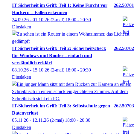
IT-Sicherheit im Griff: Teil 1: Keine Furcht vor
262.50701
Hackern – Fallen erkennen
24.09.26 - 01.10.26
(2-mal)
18:00
- 20:30
Dinslaken
IT-Sicherheit im Griff: Teil 2: Sicherheitscheck
262.50702
für Windows und Router – einfach und
verständlich erklärt
08.10.26 - 15.10.26
(2-mal)
18:00
- 20:30
Dinslaken
IT-Sicherheit im Griff: Teil 3: Selbstschutz gegen
262.50703
Datenverlust
05.11.26 - 12.11.26
(2-mal)
18:00
- 20:30
Dinslaken