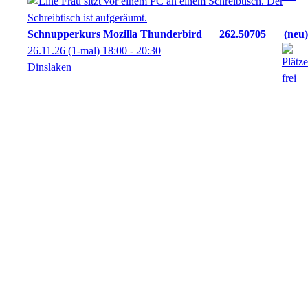
Schnupperkurs Mozilla Thunderbird
262.50705
neu
26.11.26
(1-mal)
18:00
- 20:30
Dinslaken