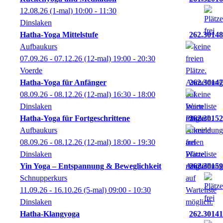
12.08.26
(1-mal)
10:00
- 11:30
Dinslaken
Hatha-Yoga Mittelstufe
262.30148
Aufbaukurs
07.09.26 - 07.12.26
(12-mal)
19:00
- 20:30
Voerde
Hatha-Yoga für Anfänger
262.30147
08.09.26 - 08.12.26
(12-mal)
16:30
- 18:00
Dinslaken
Hatha-Yoga für Fortgeschrittene
262.30152
Aufbaukurs
08.09.26 - 08.12.26
(12-mal)
18:00
- 19:30
Dinslaken
Yin Yoga – Entspannung & Beweglichkeit
262.30159
Schnupperkurs
11.09.26 - 16.10.26
(5-mal)
09:00
- 10:30
Dinslaken
Hatha-Klangyoga
262.30141