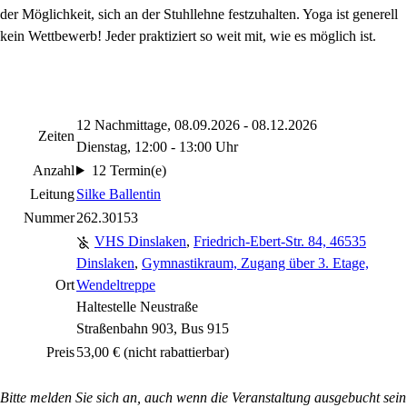
der Möglichkeit, sich an der Stuhllehne festzuhalten. Yoga ist generell
kein Wettbewerb! Jeder praktiziert so weit mit, wie es möglich ist.
12 Nachmittage, 08.09.2026 - 08.12.2026
Zeiten
Dienstag, 12:00 - 13:00 Uhr
Anzahl
12 Termin(e)
Leitung
Silke Ballentin
Nummer
262.30153
VHS Dinslaken
,
Friedrich-Ebert-Str. 84, 46535
Dinslaken
,
Gymnastikraum, Zugang über 3. Etage,
Ort
Wendeltreppe
Haltestelle Neustraße
Straßenbahn 903, Bus 915
Preis
53,00 €
(nicht rabattierbar)
Bitte melden Sie sich an, auch wenn die Veranstaltung ausgebucht sein