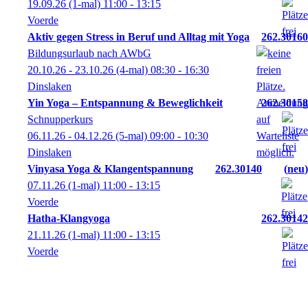
19.09.26
(1-mal)
11:00
- 13:15
Voerde
Aktiv gegen Stress in Beruf und Alltag mit Yoga
262.30160
Bildungsurlaub nach AWbG
20.10.26 - 23.10.26
(4-mal)
08:30
- 16:30
Dinslaken
Yin Yoga – Entspannung & Beweglichkeit
262.30158
Schnupperkurs
06.11.26 - 04.12.26
(5-mal)
09:00
- 10:30
Dinslaken
Vinyasa Yoga & Klangentspannung
262.30140
neu
07.11.26
(1-mal)
11:00
- 13:15
Voerde
Hatha-Klangyoga
262.30142
21.11.26
(1-mal)
11:00
- 13:15
Voerde