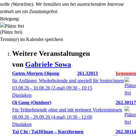
sollte (Warteliste). Wir bemühen uns bei ausreichendem Interesse
zeitnah um ein Zusatzangebot.
Belegung:
(Plätze frei)
Termin(e) im Kalender speichern
Weitere Veranstaltungen
von
Gabriele
Sowa
Guten-Morgen-Qigong
261.32013
für Anfänger, Wiederholende und speziell für Senior/innen
03.08.26 - 10.08.26
(2-mal)
09:30
- 10:15
Dinslaken
Qi Gong (Outdoor)
262.30117
Für Teilnehmende ohne und mit geringen Vorkenntnissen
08.09.26 - 29.09.26
(4-mal)
10:30
- 12:00
Dinslaken
Tai Chi / TaiJiQuan – Kurzformen
262.30114