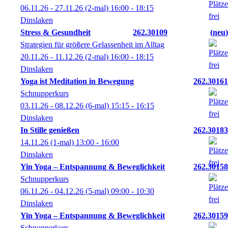
06.11.26 - 27.11.26
(2-mal)
16:00
- 18:15
Dinslaken
Stress & Gesundheit
262.30109
neu
Strategien für größere Gelassenheit im Alltag
20.11.26 - 11.12.26
(2-mal)
16:00
- 18:15
Dinslaken
Yoga ist Meditation in Bewegung
262.30161
Schnupperkurs
03.11.26 - 08.12.26
(6-mal)
15:15
- 16:15
Dinslaken
In Stille genießen
262.30183
14.11.26
(1-mal)
13:00
- 16:00
Dinslaken
Yin Yoga – Entspannung & Beweglichkeit
262.30158
Schnupperkurs
06.11.26 - 04.12.26
(5-mal)
09:00
- 10:30
Dinslaken
Yin Yoga – Entspannung & Beweglichkeit
262.30159
Schnupperkurs