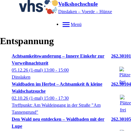
Volkshochschule
Dinslaken – Voerde – Hünxe
Menü
Entspannung
Achtsamkeitswanderung – Innere Einkehr zur
262.30101
Vorweihnachtszeit
05.12.26
(1-mal)
13:00
- 15:00
Dinslaken
Waldbaden im Herbst – Achtsamkeit & kleine
262.30104
Waldschatzsuche
02.10.26
(1-mal)
15:00
- 17:30
Treffpunkt: Am Waldeingang in der Straße "Am
Tannengrund"
Den Wald neu entdecken – Waldbaden mit der
262.30105
Lupe