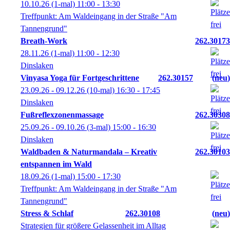
10.10.26
(1-mal)
11:00
- 13:30
Treffpunkt: Am Waldeingang in der Straße "Am
Tannengrund"
Breath-Work
262.30173
28.11.26
(1-mal)
11:00
- 12:30
Dinslaken
Vinyasa Yoga für Fortgeschrittene
262.30157
neu
23.09.26 - 09.12.26
(10-mal)
16:30
- 17:45
Dinslaken
Fußreflexzonenmassage
262.30308
25.09.26 - 09.10.26
(3-mal)
15:00
- 16:30
Dinslaken
Waldbaden & Naturmandala – Kreativ
262.30103
entspannen im Wald
18.09.26
(1-mal)
15:00
- 17:30
Treffpunkt: Am Waldeingang in der Straße "Am
Tannengrund"
Stress & Schlaf
262.30108
neu
Strategien für größere Gelassenheit im Alltag