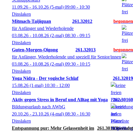
11.09.26 - 16.10.26
(5-mal)
09:00
- 10:30
Dinslaken
Mitmach-Taijiquan
261.32012
für Anfänger und Wiederholende
03.08.26 - 10.08.26
(2-mal)
08:30
- 09:15
Dinslaken
Guten-Morgen-Qigong
261.32013
für Anfänger, Wiederholende und speziell für Senior/innen
03.08.26 - 10.08.26
(2-mal)
09:30
- 10:15
Dinslaken
Yoga Nidra - Der yogische Schlaf
261.32019
15.08.26
(1-mal)
10:30
- 12:00
Dinslaken
Aktiv gegen Stress in Beruf und Alltag mit Yoga
262.30160
Bildungsurlaub nach AWbG
20.10.26 - 23.10.26
(4-mal)
08:30
- 16:30
Dinslaken
Entspannung pur: Mehr Gelassenheit im
261.30183